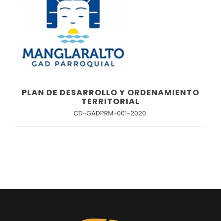
Clima
Convocatorias
GESTIÓN ADMINISTRATIVA
Plan de desarrollo y Ordenamiento Territorial - PD
Plan Anual Contratación - PAC
Plan Operativo Anual - POA
PLAN DE DESARROLLO Y ORDENAMIENTO
TERRITORIAL
Convenios Institucionales
CD-GADPRM-001-2020
PRESUPUESTO: EJECUCIÓN Y REPORTES
Cédulas presupuestarias y balances
Procesos de contratación
Ejecución Presupuestaria
Obras y proyectos