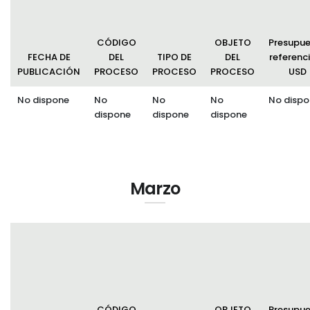
CÓDIGO
OBJETO
Presupu
FECHA DE
DEL
TIPO DE
DEL
referenci
PUBLICACIÓN
PROCESO
PROCESO
PROCESO
USD
No dispone
No
No
No
No dispo
dispone
dispone
dispone
Marzo
CÓDIGO
OBJETO
Presupu