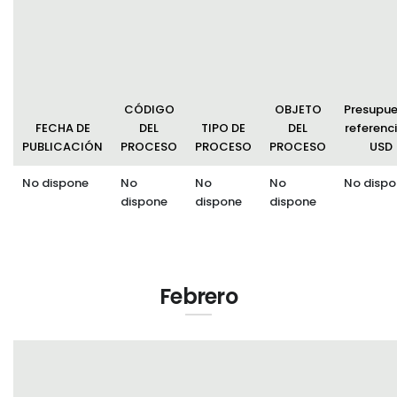
Clima
Convocatorias
GESTIÓN ADMINISTRATIVA
Plan de desarrollo y Ordenamiento Territorial - PD
CÓDIGO
OBJETO
Presupu
Plan Anual Contratación - PAC
FECHA DE
DEL
TIPO DE
DEL
referenci
PUBLICACIÓN
PROCESO
PROCESO
PROCESO
USD
Plan Operativo Anual - POA
No dispone
No
No
No
No dispo
Convenios Institucionales
dispone
dispone
dispone
PRESUPUESTO: EJECUCIÓN Y REPORTES
Cédulas presupuestarias y balances
Procesos de contratación
Febrero
Ejecución Presupuestaria
Obras y proyectos