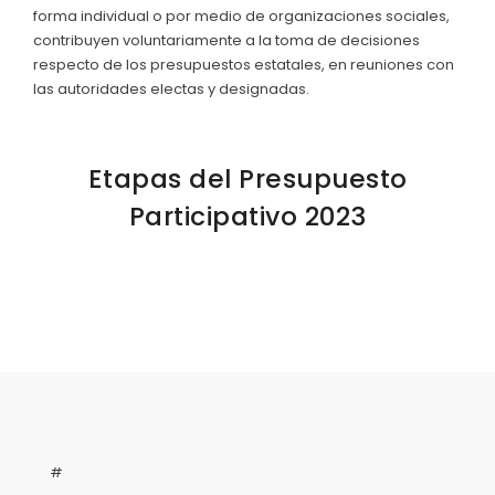
Clima
forma individual o por medio de organizaciones sociales,
Convocatorias
contribuyen voluntariamente a la toma de decisiones
respecto de los presupuestos estatales, en reuniones con
GESTIÓN ADMINISTRATIVA
las autoridades electas y designadas.
Plan de desarrollo y Ordenamiento Territorial - PD
Plan Anual Contratación - PAC
Etapas del Presupuesto
Plan Operativo Anual - POA
Participativo 2023
Convenios Institucionales
PRESUPUESTO: EJECUCIÓN Y REPORTES
Cédulas presupuestarias y balances
Procesos de contratación
Ejecución Presupuestaria
Obras y proyectos
#