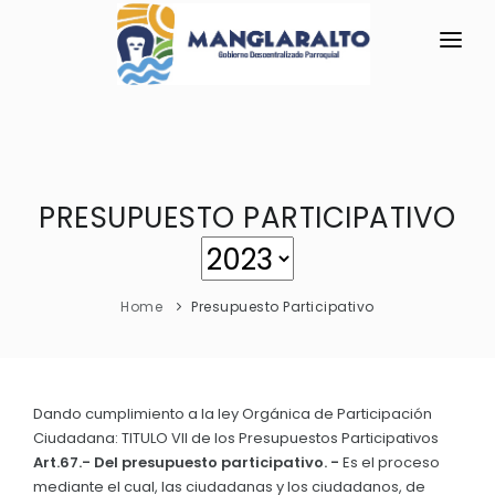
INICIO
LA PARROQUIA
PRESUPUESTO PARTICIPATIVO
RESEÑA HISTÓRICA
GAD
Historia Antigua
TRANSPARENCIA
Historia Actual
Home
Presupuesto Participativo
GESTIÓN Y PRESUPUESTO
Bandera de Manglaralto
GESTIÓN INSTITUCIONAL
MECANISMOS DE PARTICIPACIÓN
Símbolos Cívicos
Sesiones Ordinarias
TURISMO
Dando cumplimiento a la ley Orgánica de Participación
GEOGRAFÍA
CIUDADANÍA ACTIVA
Ciudadana: TITULO VII de los Presupuestos Participativos
Sesiones Extraordinarias
Ubicación
Art.67.- Del presupuesto participativo. -
Es el proceso
Solicitud de acceso información pública
Resoluciones
mediante el cual, las ciudadanas y los ciudadanos, de
NEW