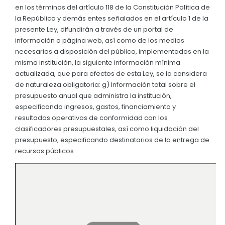
Clima
en los términos del artículo 118 de la Constitución Política de
Convocatorias
la República y demás entes señalados en el artículo 1 de la
presente Ley, difundirán a través de un portal de
GESTIÓN ADMINISTRATIVA
información o página web, así como de los medios
Plan de desarrollo y Ordenamiento Territorial - PD
necesarios a disposición del público, implementados en la
misma institución, la siguiente información mínima
Plan Anual Contratación - PAC
actualizada, que para efectos de esta Ley, se la considera
de naturaleza obligatoria: g) Información total sobre el
Plan Operativo Anual - POA
presupuesto anual que administra la institución,
Convenios Institucionales
especificando ingresos, gastos, financiamiento y
resultados operativos de conformidad con los
PRESUPUESTO: EJECUCIÓN Y REPORTES
clasificadores presupuestales, así como liquidación del
presupuesto, especificando destinatarios de la entrega de
Cédulas presupuestarias y balances
recursos públicos
Procesos de contratación
Ejecución Presupuestaria
Obras y proyectos