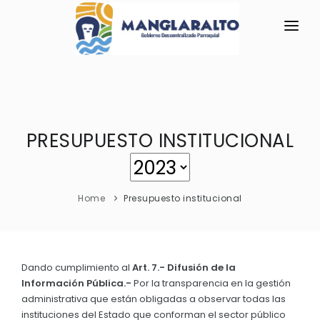
INICIO
LA PARROQUIA
PRESUPUESTO INSTITUCIONAL
RESEÑA HISTÓRICA
GAD
Historia Antigua
TRANSPARENCIA
Historia Actual
Home
Presupuesto institucional
GESTIÓN Y PRESUPUESTO
Bandera de Manglaralto
GESTIÓN INSTITUCIONAL
MECANISMOS DE PARTICIPACIÓN
Símbolos Cívicos
Sesiones Ordinarias
TURISMO
Dando cumplimiento al
GEOGRAFÍA
Art. 7.- Difusión de la
CIUDADANÍA ACTIVA
Información Pública.-
Por la transparencia en la gestión
Sesiones Extraordinarias
Ubicación
administrativa que están obligadas a observar todas las
Solicitud de acceso información pública
Resoluciones
instituciones del Estado que conforman el sector público
NEW