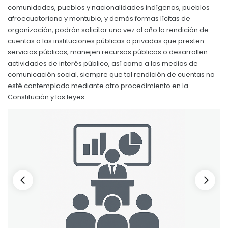
Clima
comunidades, pueblos y nacionalidades indígenas, pueblos
Convocatorias
afroecuatoriano y montubio, y demás formas lícitas de
organización, podrán solicitar una vez al año la rendición de
GESTIÓN ADMINISTRATIVA
cuentas a las instituciones públicas o privadas que presten
Plan de desarrollo y Ordenamiento Territorial - PD
servicios públicos, manejen recursos públicos o desarrollen
actividades de interés público, así como a los medios de
Plan Anual Contratación - PAC
comunicación social, siempre que tal rendición de cuentas no
esté contemplada mediante otro procedimiento en la
Plan Operativo Anual - POA
Constitución y las leyes.
Convenios Institucionales
PRESUPUESTO: EJECUCIÓN Y REPORTES
Cédulas presupuestarias y balances
Procesos de contratación
Ejecución Presupuestaria
Obras y proyectos