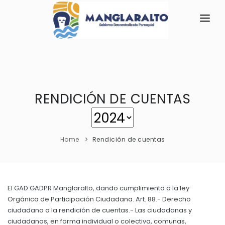
INICIO
LA PARROQUIA
RESEÑA HISTÓRICA
RENDICIÓN DE CUENTAS
GAD
Historia Antigua
TRANSPARENCIA
Historia Actual
Home
Rendición de cuentas
GESTIÓN Y PRESUPUESTO
Bandera de Manglaralto
GESTIÓN INSTITUCIONAL
MECANISMOS DE PARTICIPACIÓN
Símbolos Cívicos
Sesiones Ordinarias
TURISMO
El GAD GADPR Manglaralto, dando cumplimiento a la ley
GEOGRAFÍA
CIUDADANÍA ACTIVA
Orgánica de Participación Ciudadana. Art. 88.- Derecho
Sesiones Extraordinarias
Ubicación
ciudadano a la rendición de cuentas.- Las ciudadanas y
Solicitud de acceso información pública
Resoluciones
ciudadanos, en forma individual o colectiva, comunas,
NEW