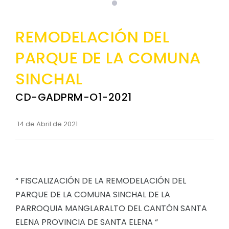
Clima
Convocatorias
REMODELACIÓN DEL
GESTIÓN ADMINISTRATIVA
Plan de desarrollo y Ordenamiento Territorial - PD
PARQUE DE LA COMUNA
Plan Anual Contratación - PAC
SINCHAL
Plan Operativo Anual - POA
CD-GADPRM-O1-2021
Convenios Institucionales
14 de Abril de 2021
PRESUPUESTO: EJECUCIÓN Y REPORTES
Cédulas presupuestarias y balances
Procesos de contratación
“ FISCALIZACIÓN DE LA REMODELACIÓN DEL
Ejecución Presupuestaria
PARQUE DE LA COMUNA SINCHAL DE LA
Obras y proyectos
PARROQUIA MANGLARALTO DEL CANTÓN SANTA
ELENA PROVINCIA DE SANTA ELENA “